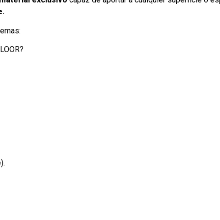
e.
temas:
OFLOOR?
).