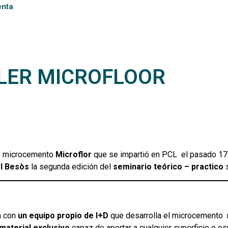
enta
LLER MICROFLOOR
bre microcemento
Microflor
que se impartió en PCL el pasado 1
el Besòs
la segunda edición del
seminario teórico – practico
s
a con
un equipo propio de I+D
que desarrolla el microcemento m
material exclusivo
capaz de aportar a cualquier superficie o e