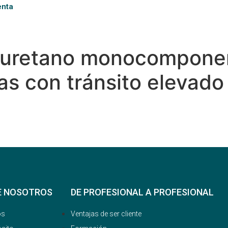
enta
iuretano monocompone
zas con tránsito elevad
E NOSOTROS
DE PROFESIONAL A PROFESIONAL
os
Ventajas de ser cliente