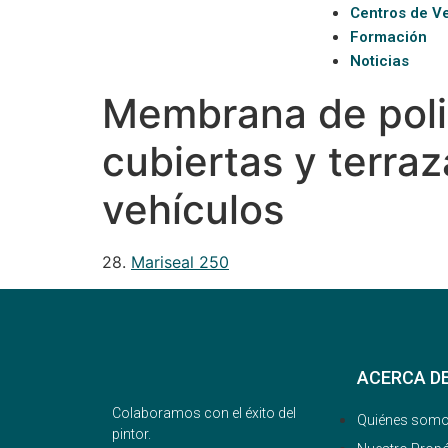
Centros de V
Formación
Noticias
Membrana de pol
cubiertas y terra
vehículos
28.
Mariseal 250
ACERCA D
Colaboramos con el éxito del
Quiénes som
pintor.