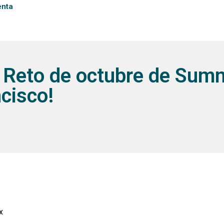
enta
 Reto de octubre de Su
cisco!
x