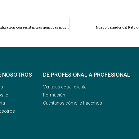
Nuevo sistema MASTERSEAL 7000 CR para la impermeabilización con resistencias químicas muy elevadas
Nuevo ganador del Reto d
E NOSOTROS
DE PROFESIONAL A PROFESIONAL
os
Ventajas de ser cliente
sito
Formación
nta
Cuéntanos cómo lo hacemos
osotros